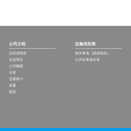
公司介绍
征集供应商
总经理致辞
相关事项（調達部品）
企业理念
公开征集报名表
公司概要
沿革
交易客户
质量
获奖