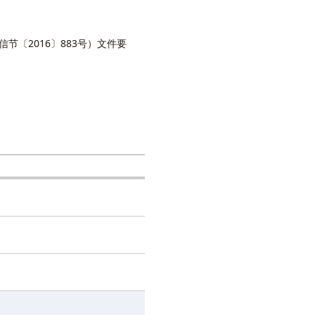
节〔2016〕883号）文件要
废气