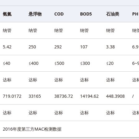
氨氮
悬浮物
COD
BOD5
石油类
PH
纳管
纳管
纳管
纳管
纳管
纳
5.42
250
292
107
3.38
6.9
≤40
≤400
≤500
≤300
≤20
6~
达标
达标
达标
达标
达标
达
719.0172
33165
38736.72
14194.62
448.3908
/
达标
达标
达标
达标
达标
达
2016年度第三方MAC检测数据