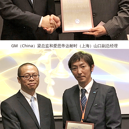
GM（China）梁总监和爱思帝达耐时（上海）山口副总经理